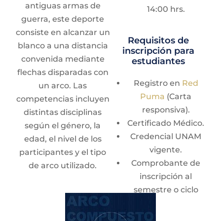
antiguas armas de
14:00 hrs.
Lunes y miércoles:
guerra, este deporte
14:30 - 17:30 horas
consiste en alcanzar un
Requisitos de
Jueves:
14:00 -
blanco a una distancia
inscripción para
18:00 horas
convenida mediante
estudiantes
Sábados y
flechas disparadas con
Registro en
Red
domingos:
8:00 -
un arco. Las
Puma
(Carta
11:00 horas
competencias incluyen
responsiva).
distintas disciplinas
Certificado Médico.
según el género, la
Credencial UNAM
edad, el nivel de los
vigente.
participantes y el tipo
Comprobante de
de arco utilizado.
inscripción al
semestre o ciclo
Arco Compuesto
vigente.
El arco compuesto se