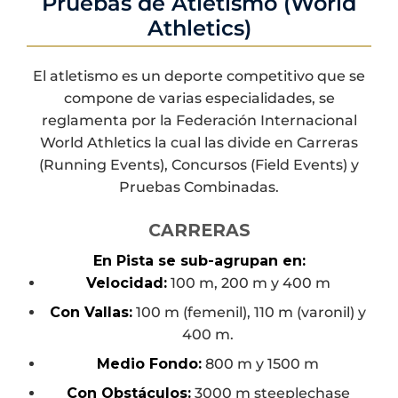
Pruebas de Atletismo (World
encargado del
Athletics)
programa de
Sede
extensión, Maestro
El atletismo es un deporte competitivo que se
Gabriel Vera Franco.
Campo de tiro con
compone de varias especialidades, se
arco "Lauro Franco
reglamenta por la Federación Internacional
Espinosa"
World Athletics la cual las divide en Carreras
(Running Events), Concursos (Field Events) y
Pruebas Combinadas.
Ramas
CARRERAS
Femenil y Varonil
En Pista se sub-agrupan en:
Velocidad:
100 m, 200 m y 400 m
Con Vallas:
100 m (femenil), 110 m (varonil) y
400 m.
Medio Fondo:
800 m y 1500 m
Con Obstáculos:
3000 m steeplechase