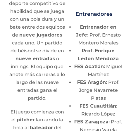
Atletismo todas las especialidades
deporte competitivo de
puntos.
FES Acatlán | Lunes a viernes de 13:00 a 17:00
habilidad que se juega
Empate al final del
Entrenadores
horas.
con una bola dura y un
tiempo:
se juega
bate entre dos equipos
un tiempo extra
Entrenador en
Guillermo Ismael Estrada Cantón
de
nueve jugadores
donde gana el
Jefe:
Prof. Ernesto
cada uno. Un partido
primer equipo en
Montero Morales
Atletismo todas las especialidades
FES Acatlán | Lunes a viernes de 13:00 a 17:00
de béisbol se divide en
anotar 2 puntos.
Prof. Enrique
horas.
nueve entradas
o
Ledón Mendoza
innings. El equipo que
FES Acatlán:
Miguel
Jugabilidad
anote más carreras a lo
Martínez
Diana Verónica Ambriz Flores
largo de las nueve
El equipo que
FES Aragón:
Prof.
entradas gana el
recibe una falta
Jorge Navarrete
FES Iztacala | Lunes a viernes de 10:00 a 13:00
lanza
partido.
1 tiro libre
. Si
Platas
horas.
la falta ocurre
FES Cuautitlán:
El juego comienza con
detrás de la línea de
Ricardo López
Claudia Becerril Rivera
el
pitcher
lanzando la
triple, lanza
2 tiros
FES Zaragoza:
Prof.
bola al
bateador
del
Lanzamientos
libres
.
Nemesio Varela