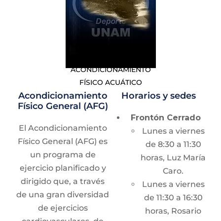
Red Puma
en la página
impresa
web de Deporte UNAM.
proporcionada por
Red Puma.
Sedes
Certificado médico
vigente (máx. 3
ACONDICIONAMIENTO
Alberca Olímpica
meses).
FÍSICO ACUÁTICO
Universitaria
Copia de carnet del
Acondicionamiento
Horarios y sedes
Físico General (AFG)
seguro facultativo.
Cursos
Frontón Cerrado
Credencial vigente
El Acondicionamiento
Lunes a viernes
y tira de materias.
Físico General (AFG) es
de 8:30 a 11:30
Pago de cuota de
Aprende a nadar
un programa de
horas, Luz María
recuperación.
ejercicio planificado y
Objetivo: Enseñar y
Caro.
Entrega de
dirigido que, a través
mejorar la condición
Lunes a viernes
documentos en la
de una gran diversidad
física en el medio
de 11:30 a 16:30
Dirección General
de ejercicios
acuático.
horas, Rosario
del Deporte