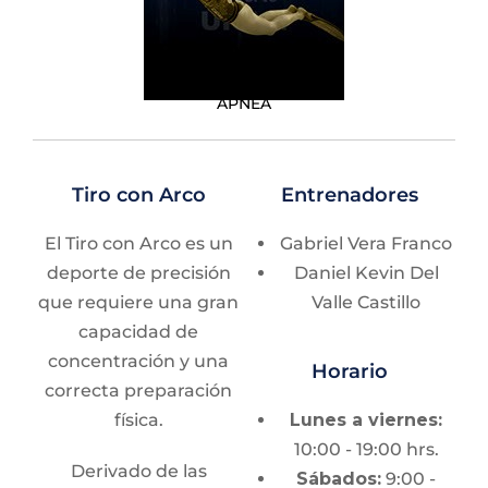
dinámica sin equipo,
con bialeta, con
monoaleta; apnea de
APNEA
resistencia, apnea
estática y apnea speed.
En aguas abiertas, se
Tiro con Arco
Entrenadores
divide en Jump Blue,
Peso Constante e
El Tiro con Arco es un
Gabriel Vera Franco
Inmersión Libre.
deporte de precisión
Daniel Kevin Del
que requiere una gran
Valle Castillo
Sede
capacidad de
concentración y una
Horario
Alberca Olímpica
correcta preparación
Universitaria
física.
Lunes a viernes:
10:00 - 19:00 hrs.
Derivado de las
Horarios
Sábados:
9:00 -