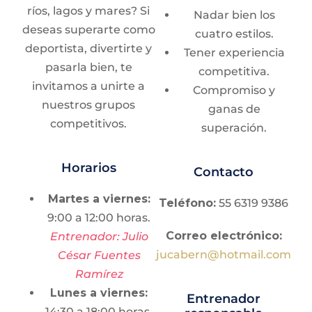
Puma
ríos, lagos y mares? Si
diariamente.
Nadar bien los
Sigue el
deseas superarte como
cuatro estilos.
procedimiento y las
deportista, divertirte y
Tener experiencia
indicaciones para
pasarla bien, te
competitiva.
concluir tu
invitamos a unirte a
Compromiso y
inscripción.
nuestros grupos
ganas de
competitivos.
superación.
Contacto
Horarios
Correo electrónico:
Contacto
culturadeportiva@deport
Martes a viernes:
Teléfono:
55 6319 9386
9:00 a 12:00 horas.
Correo electrónico:
Entrenador: Julio
jucabern@hotmail.com
César Fuentes
Ramírez
Lunes a viernes:
Entrenador
14:30 a 18:00 horas.