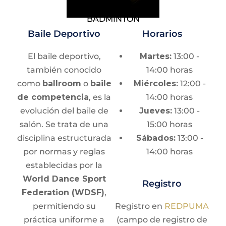
PRUEBAS COMBINADAS:
Femenil Heptatlón
masculino y femenino,
y Varonil Decatlón
BÁDMINTON
y dobles mixtos (pareja
Baile Deportivo
LANZAMIENTOS:
Bala, Disco, Jabalina y
Horarios
conformada por un
Martillo
hombre y una mujer).
El baile deportivo,
Martes:
13:00 -
MARCHA:
Superior Medio Maratón
Se requiere resistencia
también conocido
14:00 horas
Sub-16: 3000 m / 5000 m
aeróbica, fuerza,
como
ballroom
o
baile
Miércoles:
12:00 -
Sub-18/20: 5000m
velocidad, coordinación
de competencia
, es la
14:00 horas
Sub-23: 10,000 m
y habilidad con la
evolución del baile de
Jueves:
13:00 -
Relevos Femenil, Varonil y Mixto:
4 x 100 m
raqueta.
salón. Se trata de una
15:00 horas
/ 4 x 400 m
disciplina estructurada
Sábados:
13:00 -
HORARIOS ATLETISMO
Sede
por normas y reglas
14:00 horas
establecidas por la
Frontón cerrado
World Dance Sport
Michelle Ramírez Corral
Registro
Federation (WDSF)
,
Atletismo Todas las especialidades
permitiendo su
Registro en
REDPUMA
ENP #1 “Gabino Barreda” | Matutino
práctica uniforme a
(campo de registro de