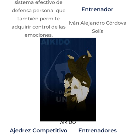
sistema efectivo de
Entrenador
defensa personal que
también permite
Iván Alejandro Córdova
adquirir control de las
Solís
emociones.
Requisitos
Darse de alta en
Red Puma
Ser parte de la
comunidad
universitaria.
Presentar
certificado médico.
Usar ropa
AIKIDO
deportiva.
Ajedrez Competitivo
Entrenadores