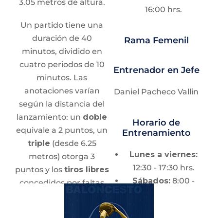
3.05 metros de altura.
Lic. Oswaldo de la Rosa Meza
16:00 hrs.
Atletismo Todas las especialidades
Un partido tiene una
CCH Sur | Martes, miércoles y jueves de 13:00 -
duración de 40
Rama Femenil
15:00 horas.
minutos, dividido en
cuatro periodos de 10
Entrenador en Jefe
Lic. Rodrigo Zermeño Altamirano
minutos. Las
anotaciones varían
Atletismo Todas las especialidades
Daniel Pacheco Vallin
CCH Sur | Lunes a viernes de 12:00 - 13:00 horas.
según la distancia del
lanzamiento: un
doble
Horario de
equivale a 2 puntos, un
Entrenamiento
Lic. Blanca Lezama Herrera
triple
(desde 6.25
Atletismo Todas las especialidades
Lunes a viernes:
metros) otorga 3
CCH Naucalpan | Martes y jueves de 13:00 - 14:00
12:30 - 17:30 hrs.
puntos y los
tiros libres
horas.
Sábados:
8:00 -
concedidos por faltas
13:00 hrs.
valen 1 punto cada uno.
Lic. Paola Yanin Fonseca Arriola