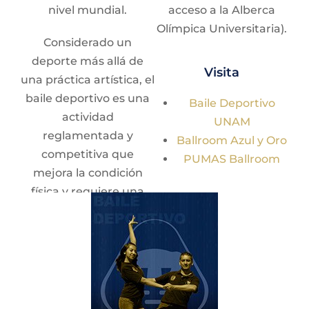
nivel mundial.
acceso a la Alberca
Luis José Solís Rosales
Olímpica Universitaria).
Considerado un
Atletismo Todas las especialidades
ENP #3 “Justo Sierra” | Martes y jueves de 13:00 a
deporte más allá de
Visita
17:00 horas.
una práctica artística, el
baile deportivo es una
Baile Deportivo
actividad
Luis Marcos Arias Reza
UNAM
reglamentada y
Ballroom Azul y Oro
Atletismo Todas las especialidades
competitiva que
PUMAS Ballroom
ENP #5 “José Vasconcelos” | Lunes, miércoles y
mejora la condición
viernes 12:00 horas.
física y requiere una
preparación integral.
Víctor Hugo Rubí Hernández
Está compuesto por
10
Atletismo Todas las especialidades
ENP # 7 “Ezequiel A. Chávez” | Lunes a viernes
ritmos de
11:00 a 15:00 horas.
competencia
, divididos
en dos modalidades: