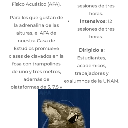
Físico Acuático (AFA).
sesiones de tres
horas.
Para los que gustan de
Intensivos:
12
la adrenalina de las
sesiones de tres
alturas, el AFA de
horas.
nuestra Casa de
Estudios promueve
Dirigido a:
clases de clavados en la
Estudiantes,
fosa con trampolines
académicos,
de uno y tres metros,
trabajadores y
además de
exalumnos de la UNAM.
plataformas de 5, 7.5 y
10 metros.
Requisitos
Para aprender a nadar
Registro en
Red
o ejecutar clavados, es
Puma
necesario inscribirse en
Preinscripción