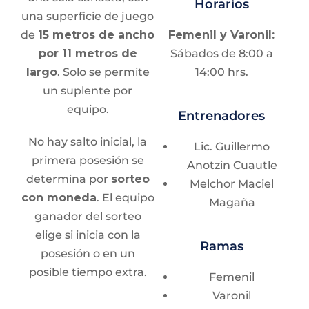
Horarios
Sábados:
11:00 -
Coordinador:
Daniel
CCH Vallejo | Lunes a jueves de 13:00 - 14:00
una superficie de juego
16:00 hrs.
Gómez León
horas.
de
15 metros de ancho
Femenil y Varonil:
por 11 metros de
Sábados de 8:00 a
Lugar de
largo
. Solo se permite
14:00 hrs.
Horario
Lic. Jeovanny R. L. Bustamante Molina
Entrenamiento
un suplente por
Atletismo Todas las especialidades
Lunes a viernes:
equipo.
Frontón Cerrado de
Entrenadores
CCH Vallejo | Lunes a viernes de 15:00 - 17:00
16:00 - 18:30 hrs.
C.U.
horas.
No hay salto inicial, la
Sábados:
8:30 -
Lic. Guillermo
primera posesión se
11:00 hrs.
Anotzin Cuautle
Miguel Victoria Hernández
determina por
sorteo
Melchor Maciel
con moneda
. El equipo
Medio fondo y fondo
Magaña
Lugar
ganador del sorteo
FES Zaragoza | Lunes a viernes de 7:00 a 12:00
horas.
elige si inicia con la
Deportivo Harp Helú
Ramas
posesión o en un
posible tiempo extra.
Femenil
Manuel Guerrero Correa
Requisitos
Varonil
Atletismo todas las especialidades