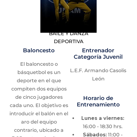
Marco Antonio Leal Torres
Standard:
Vals
Atletismo Todas las especialidades
inglés, tango, vals
ENP# 8 “Miguel E. Schulz” | Martes y jueves 14:30
vienés, slow foxtrot
a 17:00 horas.
BAILE Y DANZA
y quickstep.
DEPORTIVA
Latinos:
Samba,
Baloncesto
Entrenador
cha cha chá,
Lic. Ana Celia Ramos Cruz
Categoría Juvenil
rumba, paso doble
Atletismo Todas las especialidades
El baloncesto o
y jive.
CCH Oriente | Lunes a viernes de 14:00 - 15:00
L.E.F. Armando Casolis
básquetbol es un
horas.
León
deporte en el que
Sede
compiten dos equipos
Lic. María del Rosario Rodríguez Guzmán
de cinco jugadores
Horario de
Tapanco de la Alberca
Entrenamiento
cada uno. El objetivo es
Atletismo Todas las especialidades
Olímpica Universitaria
CCH Oriente | Lunes a jueves de 13:00 - 14:00
introducir el balón en el
Lunes a viernes:
horas.
aro del equipo
16:00 - 18:30 hrs.
contrario, ubicado a
Sábados:
11:00 -