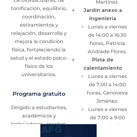
cardiovasculares, de
Martínez.
Universitario.
Nivel I:
Habilidades
tonificación, equilibrio,
Jardín anexo a
básicas.
coordinación,
Ingeniería
Contacto
Nivel II:
Estilos crol
estiramientos y
Lunes a viernes
y dorso.
relajación, desarrolla y
de 14:00 a 16:30
Teléfonos:
55 5622
Nivel III:
Técnica
mejora la condición
horas, Patricia
0526 y 55 5622 0527 ext.
avanzada de estilos
física, fortaleciendo la
Andrade Flores.
40458
y desplazamientos.
salud y el estado psico-
Pista de
físico de los
Correo electrónico:
calentamiento
universitarios.
culturadeportiva@deport
Modalidades
Lunes a viernes
de 7:00 a 14:00
Entre semana:
24
horas, Genoveva
Programa gratuito
sesiones de una
Jiménez.
hora.
Dirigido a estudiantes,
Lunes a viernes
Sabatinos:
12
académicos y
de 7:00 a 9:00
sesiones de dos
trabajadores vigentes.
horas y de 15:15
horas.
a 16:15 horas,