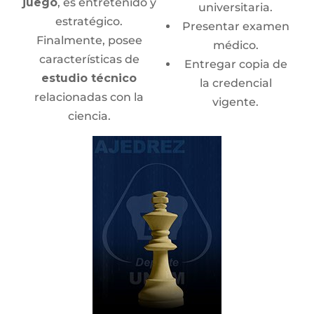
juego
, es entretenido y
universitaria.
estratégico.
Presentar examen
Finalmente, posee
médico.
características de
Entregar copia de
estudio técnico
la credencial
relacionadas con la
vigente.
ciencia.
Escuela de Extensión
Es el único juego donde
no interviene el azar, lo
Cursos Trimestrales
que lo hace más
para Niños
complejo y preciso que
otros juegos de
Sábados:
10:00 -
estrategia.
12:00 hrs.
Informes:
Sede
femachadoc@hotmail.com