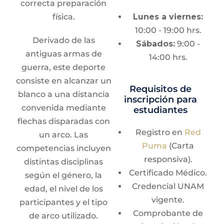
correcta preparación
arco "Lauro Franco
Espinosa"
física.
Lunes a viernes:
10:00 - 19:00 hrs.
Derivado de las
Sábados:
9:00 -
Ramas
antiguas armas de
14:00 hrs.
guerra, este deporte
Femenil y Varonil
consiste en alcanzar un
Requisitos de
blanco a una distancia
inscripción para
convenida mediante
estudiantes
flechas disparadas con
Registro en
Red
un arco. Las
Puma
(Carta
competencias incluyen
responsiva).
distintas disciplinas
Certificado Médico.
según el género, la
Credencial UNAM
edad, el nivel de los
vigente.
participantes y el tipo
Comprobante de
de arco utilizado.