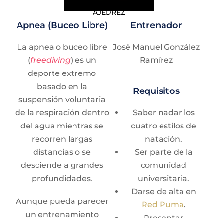
CENTRO
AJEDREZ
UNIVERSITARIO DE
Cursos
Apnea (Buceo Libre)
Entrenador
AJEDREZ
Principiantes
La apnea o buceo libre
José Manuel González
Ubicado en la PB del
Martes y jueves:
(
freediving
) es un
Ramírez
Centro de Estudios del
16:00 - 17:00 hrs.
deporte extremo
Deporte (CED), al final
Miércoles y
basado en la
Requisitos
del estacionamiento 8
viernes: 12:00 -
suspensión voluntaria
del Estadio Olímpico
13:00 hrs.
de la respiración dentro
Saber nadar los
Universitario.
Sábados: 10:00 -
del agua mientras se
cuatro estilos de
12:00 hrs.
recorren largas
natación.
Intermedios
Horarios
distancias o se
Ser parte de la
Lunes, martes y
desciende a grandes
comunidad
Lunes a jueves:
jueves: 12:00 -
profundidades.
universitaria.
12:00 - 17:00 hrs.
14:00 hrs.
Darse de alta en
Martes, miércoles
Miércoles y
Aunque pueda parecer
Red Puma
.
y viernes:
10:00 -
viernes: 13:00 -
un entrenamiento
Presentar