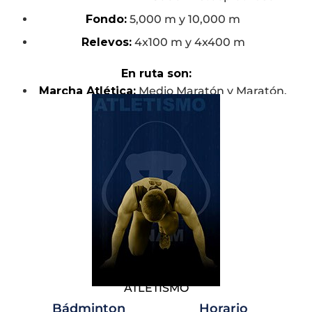
Fondo:
5,000 m y 10,000 m
Relevos:
4x100 m y 4x400 m
En ruta son:
Marcha Atlética:
Medio Maratón y Maratón.
Carreras en ruta:
1 milla, 5 km, Medio
Maratón y Maratón.
Campo Traviesa son:
Libre:
10 km
Juvenil Sub-20:
6 km (femenil) y 8 km
(varonil)
CONCURSOS
1. Lanzamientos:
ATLETISMO
Bala
Bádminton
Horario