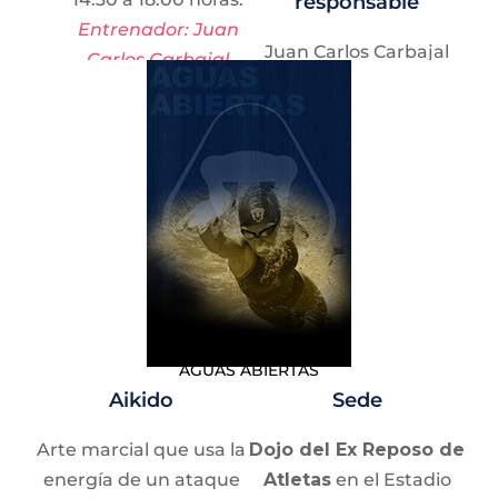
responsable
Entrenador: Juan
Juan Carlos Carbajal
Carlos Carbajal
Beristáin
Beristáin
Sábado:
11:00 a
13:00 horas con
Julio César Fuentes
Ramírez.
Sábado:
8:00 a
11:00 horas con
Juan Carlos
Carbajal Beristáin.
AGUAS ABIERTAS
Aikido
Sede
Arte marcial que usa la
Dojo del Ex Reposo de
energía de un ataque
Atletas
en el Estadio