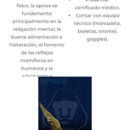
17:00 hrs.
14:00 hrs.
físico, la apnea se
certificado médico.
Sábados:
10:00 -
Sábados: 12:00 -
fundamenta
Contar con equipo
16:00 hrs.
14:00 hrs.
principalmente en la
técnico (monoaleta,
Avanzados
relajación mental, la
bialetas, snorkel,
Martes y jueves:
buena alimentación e
goggles).
14:00 - 16:00 hrs.
hidratación, el fomento
Martes,
de los reflejos
miércoles y
mamíferos en
viernes: 10:00 -
humanos y la
12:00 hrs.
adaptación a
Sábados: 14:00 -
ambientes de hipoxia y
16:00 hrs.
presiones hidrostáticas
altas.
En piscina, la apnea se
desarrolla en diferentes
modalidades: apnea