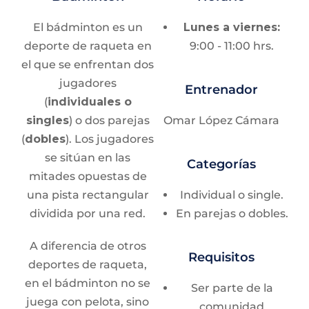
Disco
El bádminton es un
Lunes a viernes:
Jabalina
deporte de raqueta en
9:00 - 11:00 hrs.
Martillo
el que se enfrentan dos
jugadores
2. Saltos:
Entrenador
Verticales:
altura y garrocha
(
individuales o
singles
) o dos parejas
Omar López Cámara
Horizontales:
longitud y triple
(
dobles
). Los jugadores
PRUEBAS COMBINADAS
se sitúan en las
Categorías
mitades opuestas de
Heptatlón (femenil):
Día 1 (100 c/v, altura,
una pista rectangular
Individual o single.
bala y 200 m) / Día 2 (longitud, jabalina y 800
dividida por una red.
En parejas o dobles.
m)
Decatlón (varonil):
Día 1 (100 m, longitud,
A diferencia de otros
bala, altura y 400 m) / Día 2 (110 c/v, disco,
Requisitos
deportes de raqueta,
garrocha, jabalina y 1500 m)
en el bádminton no se
Ser parte de la
juega con pelota, sino
comunidad