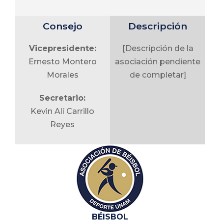
Vocal de
entrenadores:
Consejo
Descripción
Ariadna Yoliliztli
Cortés Aguirre
Vicepresidente:
[Descripción de la
Ernesto Montero
asociación pendiente
Vocal de alumnos
Morales
de completar]
de nivel superior:
Livia Fernanda
Secretario:
Vázquez González
Kevin Alí Carrillo
Reyes
Vocal de alumnos
de nivel media
Tesorero:
superior:
Elizabeth García
Natalia Moreno León
Hernández
Vocal de educación
media superior:
BÉISBOL