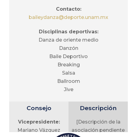
Su objetivo principal
Contacto:
es detectar,
baileydanza@deporte.unam.mx
desarrollar y
Disciplinas deportivas:
potencializar el
Danza de oriente medio
rendimiento
Danzón
deportivo de los
Baile Deportivo
estudiantes
Breaking
universitarios a
Salsa
través de la práctica
Ballroom
del atletismo para
Jive
formar atletas que
representen y
pongan en alto a la
Consejo
Descripción
UNAM a nivel
Vicepresidente:
[Descripción de la
nacional e
Mariano Vázquez
asociación pendiente
internacional. Por lo