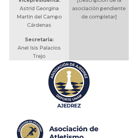
Vicepresidenta:
[Descripción de la
Astrid Georgina
asociación pendiente
Martín del Campo
de completar]
Cárdenas
Secretaria:
Anel Isis Palacios
Trejo
Tesorera:
Elizabeth García
Hernández
Vocal de Superior:
AJEDREZ
Fidel Ernesto
Machado Cruz
Vocal de CU: