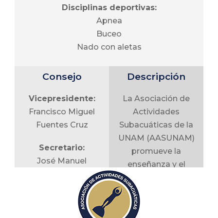
Objetivo General
Disciplinas deportivas:
Vocal de FES:
Apnea
Implementar los
José Cosme
Buceo
programas de
Ortega Ávila
Nado con aletas
Acondicionamiento
Físico en la UNAM a
Vocal de
Consejo
Descripción
través de un modelo
alumnos:
unificado, accesible a
Shaid Kaleb
Vicepresidente:
La Asociación de
toda la comunidad
Avendaño
Francisco Miguel
Actividades
universitaria, a fin de
Espinoza
Fuentes Cruz
Subacuáticas de la
brindar salud y
UNAM (AASUNAM)
bienestar a los
Secretario:
promueve la
universitarios.
José Manuel
enseñanza y el
González Ramírez
entrenamiento
Objetivos
específico de apnea,
Tesorera:
Específicos
buceo y nado con
Elizabeth García
aletas para la