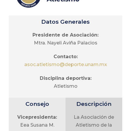
Alberto Raúl Ortiz
Salazar
Datos Generales
Vocal de FES
Acatlán:
Presidente de Asociación:
Fernando Carlos
Mtra. Nayeli Aviña Palacios
León Moreno
Contacto:
Vocal de FES
asoc.atletismo@deporte.unam.mx
Aragón:
Jacqueline Isabel
Disciplina deportiva:
González
Atletismo
Vocal de FES
Consejo
Descripción
Cuautitlán:
Roberto Iván Ruiz
Vicepresidenta:
La Asociación de
Valencia
Eea Susana M.
Atletismo de la