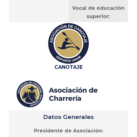
Vocal de educación
superior:
Lic. Francisco Castillo
Sánchez
Vocal de FES:
C.Gael Guatemala
Jiménez
CANOTAJE
Vocal de alumnos:
C. Bryan Jesús Del
Monte Díaz
Descripción
Datos Generales
[Descripción de la asociación pendiente de
Presidente de Asociación:
completar]