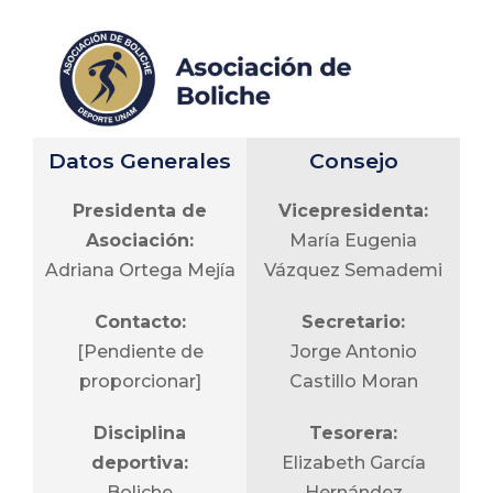
Enrique Montoya
Partida
Vocal de educación
superior:
Eder Elí García
Datos Generales
Consejo
Martínez
Presidenta de
Vicepresidenta:
Vocal de FES:
Asociación:
María Eugenia
Jorge Navarrete
Adriana Ortega Mejía
Vázquez Semademi
Platas
Contacto:
Secretario:
Vocal de alumnos:
[Pendiente de
Jorge Antonio
Jorge Michael
proporcionar]
Castillo Moran
González Pérez
Disciplina
Tesorera:
deportiva:
Elizabeth García
Boliche
Hernández