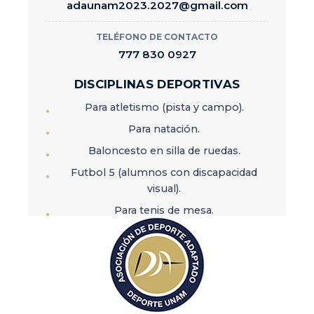
adaunam2023.2027@gmail.com
TELÉFONO DE CONTACTO
Datos relevantes
777 830 0927
El equipo de Charros
DISCIPLINAS DEPORTIVAS
Universitarios fue
Para atletismo (pista y campo).
Campeón Nacional
en 1969 y 1970.
Para natación.
La charrería es el
Baloncesto en silla de ruedas.
Deporte Nacional en
Futbol 5 (alumnos con discapacidad
México.
visual).
La charrería fue
Para tenis de mesa.
declarada
Para tenis de cancha.
Patrimonio Cultural
Para tiro con arco.
Inmaterial de la
Humanidad por la
UNESCO en 2016.
CONSEJO DIRECTIVO