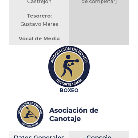
de la práctica, fomentar y apoyar la salud de
Castrejón
de completar]
los atletas deportistas de nuestra casa de
Tesorero:
estudios.
Gustavo Mares
Vocal de Media
Superior:
Salvador Rojas
Jiménez
Vocal de Superior:
Felipe Rocha Ornelas
BOXEO
Profesor:
LCID Christian
Joseph Morfin Torres
Datos Generales
Consejo