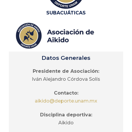
Hernández
Continuar con los
comunidad
programas
SUBACUÁTICAS
universitaria y
Vocal educación
permanentes de
público en general.
superior:
ejercicio físico
Luisa Danaiela
(Acondicionamiento
Fortuna Camacho
Físico General,
Acondicionamiento
Vocal educación
Datos Generales
Físico Acuático y
media superior:
Jumping) que se
Renata Valeria
Presidente de Asociación:
imparten a la
Fortuna Camacho
Iván Alejandro Córdova Solís
comunidad
universitaria.
Vocal de alumnos:
Contacto:
Impulsar el
Diego Israel Sánchez
aikido@deporte.unam.mx
acercamiento y la
Rosete
Disciplina deportiva:
integración con
Aikido
autoridades y
coordinadores