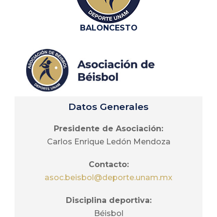
En los años 70 y 80
media superior:
la UNAM ocupó el 1er
Armando Malpica
BALONCESTO
lugar por equipos en
Roldan
el Campeonato
Vocal de Educación
Nacional. Ha tenido
Superior:
participación
Guillermo Anotzin
internacional en
Cuautle
justas como Juegos
Datos Generales
Olímpicos, Juegos
Vocal FES:
Panamericanos,
Presidente de Asociación:
Carlos Eugenio
Centroamericanos y
Carlos Enrique Ledón Mendoza
Trujillo Chávez
Universiadas
Mundiales.
Contacto:
Vocal de
asoc.beisbol@deporte.unam.mx
baloncesto 3 x 3:
Jesús Castillo Valdés
Disciplina deportiva:
Béisbol