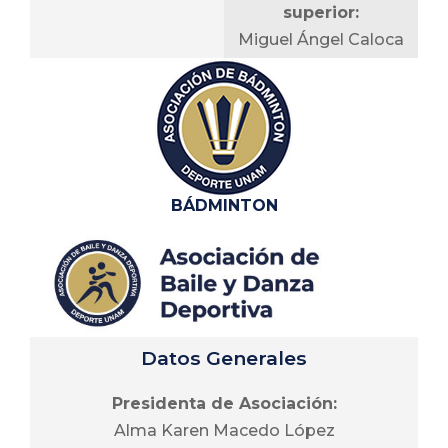
superior:
Mtro. Arturo Pedroza
competencias
Miguel Ángel Caloca
Rojas
avaladas por la
Heredia
Federación Mundo
Vocal de alumnos
de Atletismo en
Vocal de alumnos:
de nivel superior:
México A.C. y World
Jorge Rodríguez
C. Ángel Emiliano
Athletics a nivel local,
Ávila
Ferzuli Jiménez
nacional e
BÁDMINTON
internacional,
Vocal de alumnos
Descripción
incluyendo la
de nivel media
Olimpiada Nacional
[Descripción de la asociación pendiente de
superior:
CONADE, los
completar]
C. Marina Valeria
Campeonatos
González Martínez
Nacionales
Datos Generales
Universitarios y los
Juegos
Presidenta de Asociación:
Universitarios.
Alma Karen Macedo López