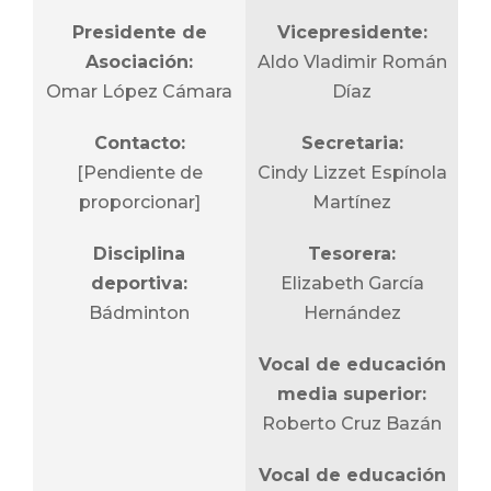
Deporte (CONADE) y
Presidente de
Vicepresidente:
Vocal CCH:
la Confederación
Asociación:
Aldo Vladimir Román
Lef. Oswaldo de la
Deportiva Mexicana
Omar López Cámara
Díaz
Rosa Meza
(CODEME).
Contacto:
Secretaria:
Vocal ENP:
Bajo la coordinación
[Pendiente de
Cindy Lizzet Espínola
Prof. Víctor Hugo
de la Dirección
proporcionar]
Martínez
Rubí Hernández
General del Deporte
Universitario (DGDU)
Disciplina
Tesorera:
Vocal de CU:
a través de su
deportiva:
Elizabeth García
Lic. Gabriela Gissel
Dirección de Deporte
Bádminton
Hernández
González Huchin
Representativo, la
Vocal de educación
Asociación agrupa a
Vocal de FES:
media superior:
entrenadores, atletas
Manuel Guerrero
Roberto Cruz Bazán
y jueces que
Correa
representan a la
Vocal de educación
Vocal de jueces:
UNAM en