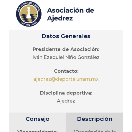
Implementar los
Ernesto Alcántara
programas, dar
Cocepción
seguimiento y
Vocal de educación
evaluar los
superior:
resultados
Datos Generales
Fidel Casarrubias
generales y
Segura
Presidente de Asociación:
específicos.
Iván Ezequiel Niño González
Vocal de alumnos:
Balú Adrian Cruz
Contacto:
Delgado
ajedrez@deporte.unam.mx
Disciplina deportiva:
Ajedrez
Consejo
Descripción