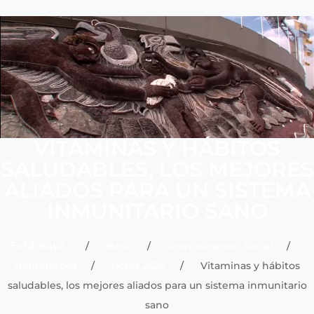
VITAMINAS Y HÁBITOS
SALUDABLES, LOS MEJORES
ALIADOS PARA UN SISTEMA
INMUNITARIO SANO
Está aquí:
Inicio
Comunicación Social
Hemeroteca
notas 2026
Vitaminas y hábitos
saludables, los mejores aliados para un sistema inmunitario
sano