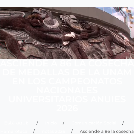
ASCIENDE A 86 LA COSECHA
DE MEDALLAS DE LA UNAM
EN LOS CAMPEONATOS
NACIONALES
UNIVERSITARIOS ANUIES
2026
Está aquí:
Inicio
Comunicación Social
Hemeroteca
notas 2026
Asciende a 86 la cosecha