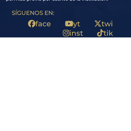
SÍGUENOS EN:
face
yt
twi
inst
tik