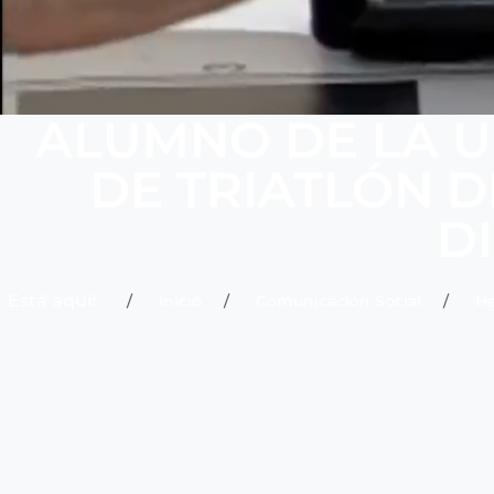
ALUMNO DE LA U
DE TRIATLÓN D
D
Está aquí:
Inicio
Comunicación Social
H