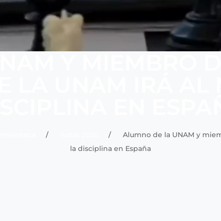
NAM Y MIEMBRO D
E LA UNAM IRÁ AL
ISCIPLINA EN ESPA
emeroteca
notas 2026
Alumno de la UNAM y miembr
la disciplina en España