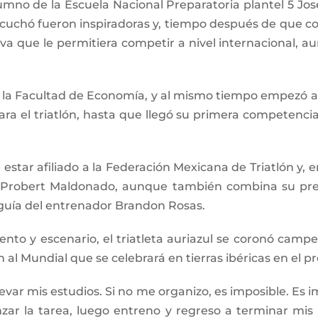
mno de la Escuela Nacional Preparatoria plantel 5 Jos
escuchó fueron inspiradoras y, tiempo después de que 
iva que le permitiera competir a nivel internacional, 
 la Facultad de Economía, y al mismo tiempo empezó a p
 el triatlón, hasta que llegó su primera competencia o
star afiliado a la Federación Mexicana de Triatlón y, e
s Probert Maldonado, aunque también combina su pre
 guía del entrenador Brandon Rosas.
vento y escenario, el triatleta auriazul se coronó cam
n al Mundial que se celebrará en tierras ibéricas en el p
levar mis estudios. Si no me organizo, es imposible. Es
r la tarea, luego entreno y regreso a terminar mis