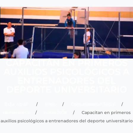
CAPACITAN EN PRIMEROS
AUXILIOS PSICOLÓGICOS A
ENTRENADORES DEL
DEPORTE UNIVERSITARIO
Está aquí:
Inicio
Comunicación Social
Hemeroteca
notas 2026
Capacitan en primeros
auxilios psicológicos a entrenadores del deporte universitario