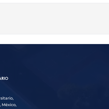
itario,
, México,