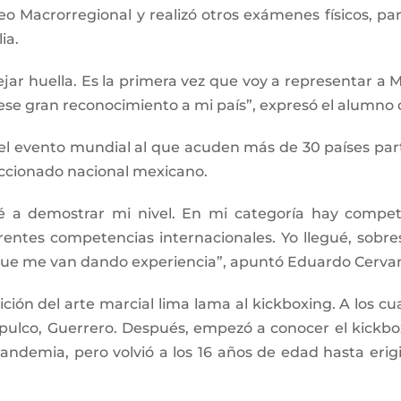
 Macrorregional y realizó otros exámenes físicos, par
ia.
jar huella. Es la primera vez que voy a representar a 
ese gran reconocimiento a mi país”, expresó el alumno d
 evento mundial al que acuden más de 30 países partic
eccionado nacional mexicano.
a demostrar mi nivel. En mi categoría hay competid
tes competencias internacionales. Yo llegué, sobresal
que me van dando experiencia”, apuntó Eduardo Cerva
ción del arte marcial lima lama al kickboxing. A los 
lco, Guerrero. Después, empezó a conocer el kickboxi
andemia, pero volvió a los 16 años de edad hasta erig