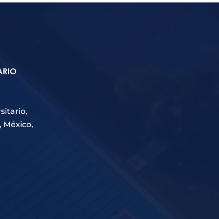
itario,
, México,