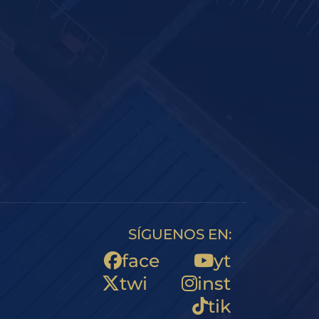
SÍGUENOS EN:
face
yt
twi
inst
tik